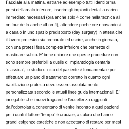
Facciale
alla mattina, estrarre ad esempio tutti i denti ormai
persi dell’arcata inferiore, inserire gli impianti dentali a carico
immediato necessari (ora anche solo 4 come nella tecnica all
on four detta anche all-on-4), attendere poche ore riposandosi
a casa o in uno spazio predisposto (day surgery) in attesa che
il lavoro protesico sia preparato ed uscire, anche in giornata,
con una protesi fissa completa inferiore che permette di
masticare subito. E’ bene chiarire che queste procedure non
sono sempre preferibili a quelle di implantologia dentaria
“classica”, lo studio clinico del paziente è fondamentale per
effettuare un piano di trattamento corretto in quanto ogni
riabilitazione proteica deve essere assolutamente
personalizzata secondo le attuali linee guida internazionali. E’
innegabile che i nuovi traguardi e l’eccellenza raggiunti
dall’odontoiatria consentano di venire incontro a quei pazienti
per i quali il fattore “tempo” è cruciale, a coloro che hanno
grandi esigenze estetiche e non accettano di restare per mesi