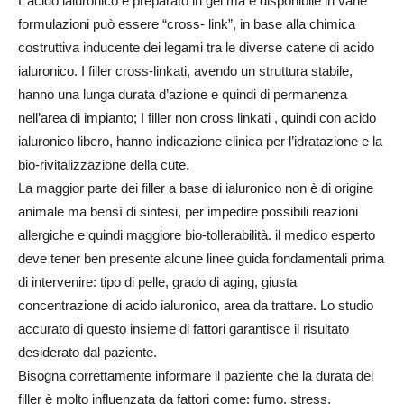
L’acido ialuronico è preparato in gel ma è disponibile in varie
formulazioni può essere “cross- link”, in base alla chimica
costruttiva inducente dei legami tra le diverse catene di acido
ialuronico. I filler cross-linkati, avendo un struttura stabile,
hanno una lunga durata d’azione e quindi di permanenza
nell’area di impianto; I filler non cross linkati , quindi con acido
ialuronico libero, hanno indicazione clinica per l’idratazione e la
bio-rivitalizzazione della cute.
La maggior parte dei filler a base di ialuronico non è di origine
animale ma bensì di sintesi, per impedire possibili reazioni
allergiche e quindi maggiore bio-tollerabilità. il medico esperto
deve tener ben presente alcune linee guida fondamentali prima
di intervenire: tipo di pelle, grado di aging, giusta
concentrazione di acido ialuronico, area da trattare. Lo studio
accurato di questo insieme di fattori garantisce il risultato
desiderato dal paziente.
Bisogna correttamente informare il paziente che la durata del
filler è molto influenzata da fattori come: fumo, stress,