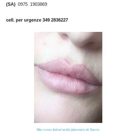
(SA)
0975 1903869
cell. per urgenze 349 2836227
filler cross linked acido jaluronico dr.Sacco