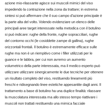
azione mio-rilassante agisce sui muscoli mimici del viso
impedendo la contrazione nella zona da trattare; in estrema
sintesi si può affermare che il suo campo d’azione principale è
la parte alta del volto. Volendo evidenziare un elenco delle
principali aree target interessate nella metodica con il botulino
si può indicare: rughe della fronte, rughe sopracciliari, rughe
del contorno occhi (le cosiddette zampe di gallina), rughe
orizzontali frontali. Il botulino è estremamente efficace sulle
rughe ma non è un riempitivo come i filler utilizzati per le
guance e le labbra, per cui non avremo un aumento
volumetrico della parte interessata, ma il medico esperto può
utilizzare utilizzare sinergicamente le due tecniche per ottenere
un risultato completo del viso, restituendo lineamenti più
freschi e ridisegnando linee estetiche appesantite dagli anni. Il
trattamento a base di botulino ha una duplice finalità: rilassare
la muscolatura interessata ma allo stesso tempo riattivare i
muscoli non trattati restituendo una mimica facciale