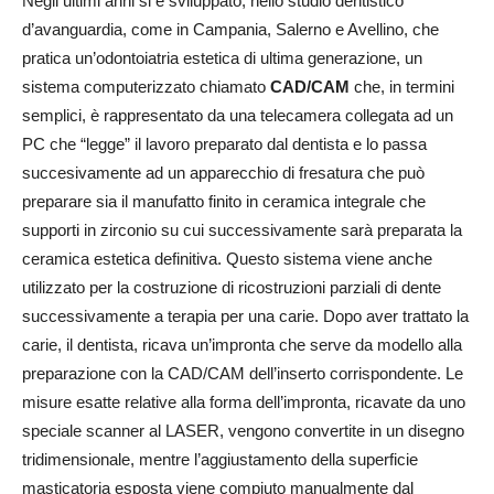
Negli ultimi anni si è sviluppato, nello studio dentistico
d’avanguardia, come in Campania, Salerno e Avellino, che
pratica un’odontoiatria estetica di ultima generazione, un
sistema computerizzato chiamato
CAD/CAM
che, in termini
semplici, è rappresentato da una telecamera collegata ad un
PC che “legge” il lavoro preparato dal dentista e lo passa
succesivamente ad un apparecchio di fresatura che può
preparare sia il manufatto finito in ceramica integrale che
supporti in zirconio su cui successivamente sarà preparata la
ceramica estetica definitiva. Questo sistema viene anche
utilizzato per la costruzione di ricostruzioni parziali di dente
successivamente a terapia per una carie. Dopo aver trattato la
carie, il dentista, ricava un’impronta che serve da modello alla
preparazione con la CAD/CAM dell’inserto corrispondente. Le
misure esatte relative alla forma dell’impronta, ricavate da uno
speciale scanner al LASER, vengono convertite in un disegno
tridimensionale, mentre l’aggiustamento della superficie
masticatoria esposta viene compiuto manualmente dal