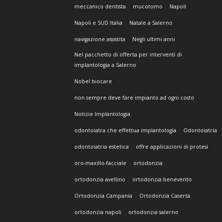
meccanico dentista
mucotomo
Napoli
Napoli e SUD Italia
Natale a Salerno
navigazione assistita
Negli ultimi anni
Nel pacchetto di offerta per interventi di
implantologia a Salerno
Nobel biocare
non sempre deve fare impianto ad ogni costo
Notizie Implantologia
odontoiatra che effettua implantologia
Odontoiatria
odontoiatria estetica
offre applicazioni di protesi
oro-maxillo-facciale
ortodonzia
ortodonzia avellino
ortodonzia benevento
Ortodonzia Campania
Ortodonzia Caserta
ortodonzia napoli
ortodonzia salerno