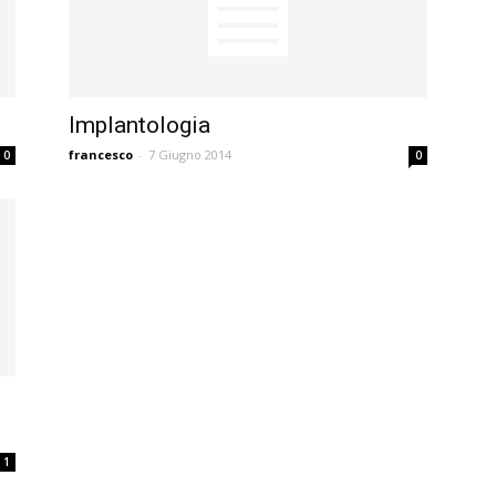
Implantologia
francesco
-
7 Giugno 2014
0
0
1