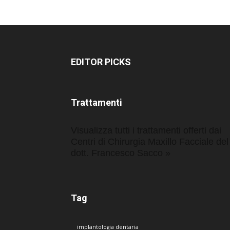
EDITOR PICKS
Trattamenti
Visualizza tutti i trattamenti offerti dai
Centri di Chirurgia Maxillo Facciale del
dott. Francesco Sacco »
Tag
implantologia dentaria