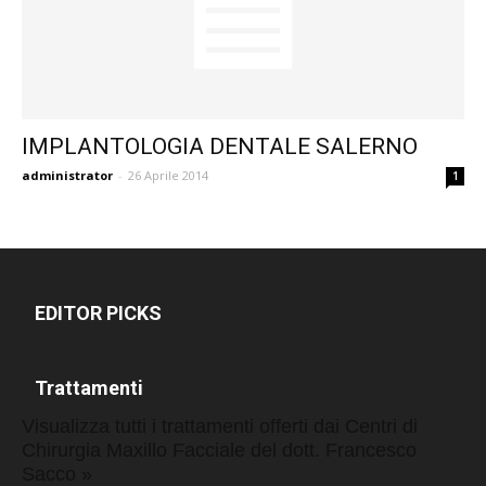
IMPLANTOLOGIA DENTALE SALERNO
administrator
-
26 Aprile 2014
1
EDITOR PICKS
Trattamenti
Visualizza tutti i trattamenti offerti dai Centri di
Chirurgia Maxillo Facciale del dott. Francesco
Sacco »