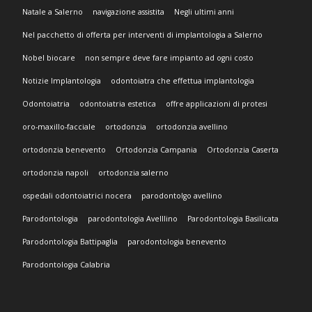
Natale a Salerno
navigazione assistita
Negli ultimi anni
Nel pacchetto di offerta per interventi di implantologia a Salerno
Nobel biocare
non sempre deve fare impianto ad ogni costo
Notizie Implantologia
odontoiatra che effettua implantologia
Odontoiatria
odontoiatria estetica
offre applicazioni di protesi
oro-maxillo-facciale
ortodonzia
ortodonzia avellino
ortodonzia benevento
Ortodonzia Campania
Ortodonzia Caserta
ortodonzia napoli
ortodonzia salerno
ospedali odontoiatrici nocera
parodontolgo avellino
Parodontologia
parodontologia Avelllino
Parodontologia Basilicata
Parodontologia Battipaglia
parodontologia benevento
Parodontologia Calabria